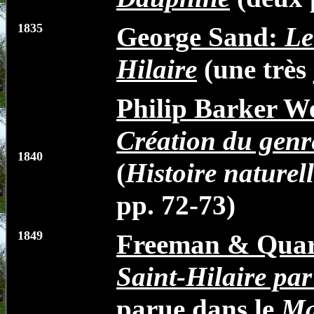
1835
George Sand:
Le
Hilaire
(une très j
Philip Barker We
Création du genr
1840
(
Histoire naturel
pp. 72-73
)
1849
Freeman & Quar
Saint-Hilaire pa
parue dans le
Ma