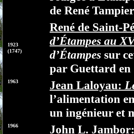
de René Tampier;
René de Saint-Pé
d’Étampes au XVI
1923
(1747)
d’Étampes
sur ce
par Guettard en 1
1963
Jean Laloyau:
L
l’alimentation en
un ingénieur et 
1966
John L. Jambor