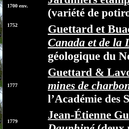
1700 env.
(variété de potir
1752
Guettard et Bu
Canada et de la 
géologique du 
Guettard & Lavo
mines de charbon
1777
l’Académie des S
Jean-Étienne Gu
1779
Dauphiné
(deux p