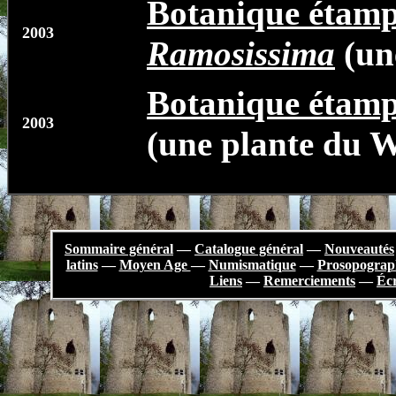
Botanique étamp
2003
Ramosissima
(un
Botanique étamp
2003
(une plante du 
Sommaire général
—
Catalogue général
—
Nouveautés
latins
—
Moyen Age
—
Numismatique
—
Prosopograp
Liens
—
Remerciements
—
Écr