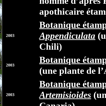
nommé d’après F
apothicaire étam
Botanique étamp
Appendiculata
(u
2003
Chili)
Botanique étamp
2003
(une plante de l
Botanique étamp
Artemisioides
(un
2003
Canaria)