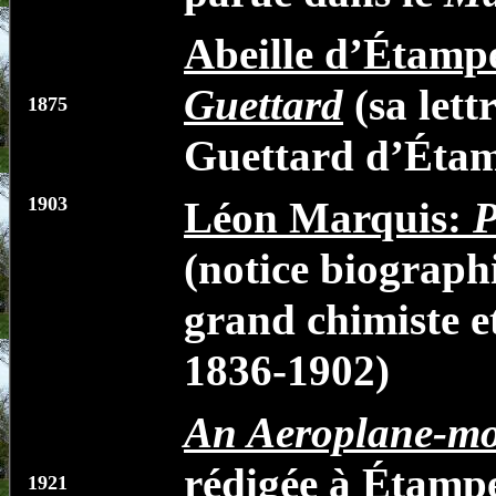
Abeille d’Étampe
Guettard
(sa lett
1875
Guettard d’Étam
1903
Léon Marquis:
P
(notice biograph
grand chimiste e
1836-1902)
An Aeroplane-mo
rédigée à Étamp
1921