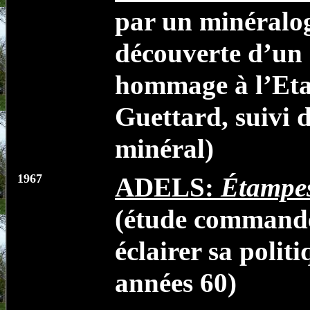
par un minéralog
découverte d’un
hommage à l’Eta
Guettard, suivi 
minéral)
1967
ADELS:
Étampes
(étude commandé
éclairer sa poli
années 60)