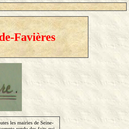
-de-Favières
tes les mairies de Seine-
 compte-rendu des faits qui