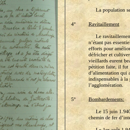
La population se m
4°
Ravitaillement
Le ravitaillement f
n’étant pas essentie
efforts pour amélio
défricher et cultive
vieillards eurent be
pétition faite, il f
d’alimentation qui 
indispensables à la
l’agglomération.
5°
Bombardements:
Le 15 juin 1.940,
chemin de fer d’inté
Le 1er août 1.944,