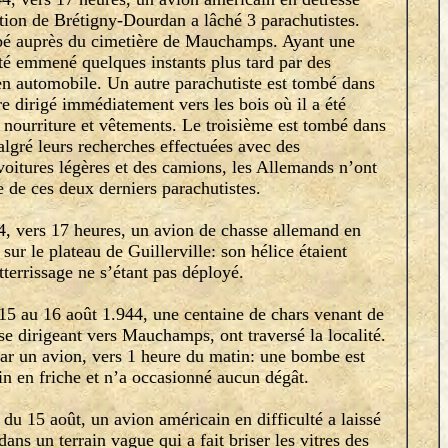
ction de Brétigny-Dourdan a lâché 3 parachutistes.
bé auprès du cimetière de Mauchamps. Ayant une
été emmené quelques instants plus tard par des
n automobile. Un autre parachutiste est tombé dans
tre dirigé immédiatement vers les bois où il a été
n nourriture et vêtements. Le troisième est tombé dans
gré leurs recherches effectuées avec des
voitures légères et des camions, les Allemands n’ont
e de ces deux derniers parachutistes.
vers 17 heures, un avion de chasse allemand en
 sur le plateau de Guillerville: son hélice étaient
atterrissage ne s’étant pas déployé.
 au 16 août 1.944, une centaine de chars venant de
se dirigeant vers Mauchamps, ont traversé la localité.
 par un avion, vers 1 heure du matin: une bombe est
in en friche et n’a occasionné aucun dégât.
 15 août, un avion américain en difficulté a laissé
ns un terrain vague qui a fait briser les vitres des