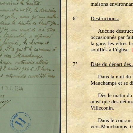
maisons environnan
6°
Destructions:
Aucune destruction
occasionnés par fai
la gare, les vitres 
soufflés à l’église.
7°
Date du départ des
Dans la nuit du 20
Mauchamps et se dir
Dès le matin du 21
ainsi que des détona
Villeconin.
Dans le courant de 
vers Mauchamps, tra