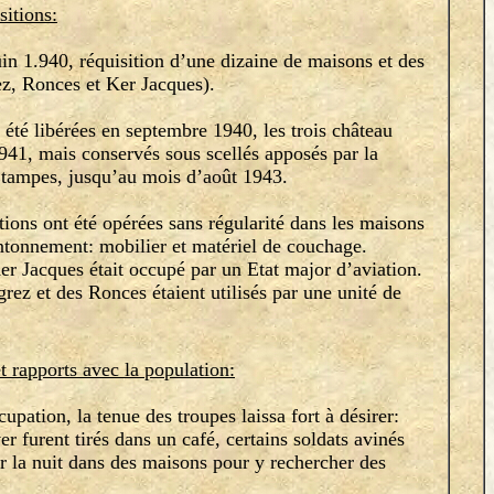
sitions:
n 1.940, réquisition d’une dizaine de maisons et des
ez, Ronces et Ker Jacques).
é libérées en septembre 1940, les trois château
.941, mais conservés sous scellés apposés par la
ampes, jusqu’au mois d’août 1943.
ons ont été opérées sans régularité dans les maisons
ntonnement: mobilier et matériel de couchage.
Jacques était occupé par un Etat major d’aviation.
rez et des Ronces étaient utilisés par une unité de
t rapports avec la population:
ation, la tenue des troupes laissa fort à désirer:
r furent tirés dans un café, certains soldats avinés
er la nuit dans des maisons pour y rechercher des