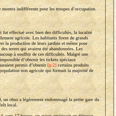
ontra indifférente pour les troupes d’occupation.
ut effectué avec bien des difficultés, la localité
llement agricole. Les habitants firent de grands
rer la production de leurs jardins et même pour
r des terres qui avaient été abandonnées. Les
aucoup à souffrir de ces difficultés. Malgré une
ut impossible d’obtenir les tickets spéciaux
auraient permis d’obtenir
[p.2]
certains produits
 population non agricole qui formait la majorité de
 un obus a légèrement endommagé la petite gare du
rêt local.
 vers 17 heures, un avion américain en détresse