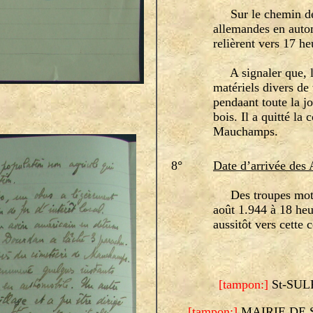
Sur le chemin de 
allemandes en autom
relièrent vers 17 he
A signaler que, le
matériels divers de
pendaant toute la jo
bois. Il a quitté la
Mauchamps.
8°
Date d’arrivée des A
Des troupes motoris
août 1.944 à 18 heu
aussitôt vers cette
[tampon:]
St-SUL
[tampon:]
MAIRIE DE S