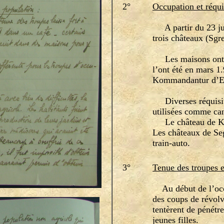
2°
Occupation et réqui
A partir du 23 jui
trois châteaux (Sgr
Les maisons ont ét
l’ont été en mars 1
Kommandantur d’Et
Diverses réquisiti
utilisées comme ca
Le château de Ker 
Les châteaux de Seg
train-auto.
3°
Tenue des troupes e
Au début de l’occup
des coups de révolve
tentèrent de pénétr
jeunes filles.