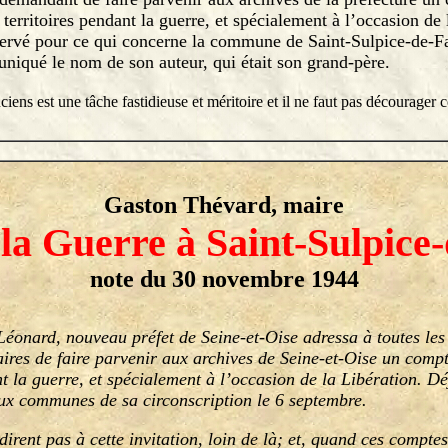
 territoires pendant la guerre, et spécialement à l’occasion de 
rvé pour ce qui concerne la commune de Saint-Sulpice-de-Fa
iqué le nom de son auteur, qui était son grand-père.
ens est une tâche fastidieuse et méritoire et il ne faut pas décourager ce
Gaston Thévard, maire
 la Guerre à Saint-Sulpice
note du 30 novembre 1944
ard, nouveau préfet de Seine-et-Oise adressa à toutes les 
aires de faire parvenir aux archives de Seine-et-Oise un compt
nt la guerre, et spécialement à l’occasion de la Libération. Dé
ux communes de sa circonscription le 6 septembre.
nt pas à cette invitation, loin de là; et, quand ces comptes-