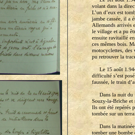
volant dans la dire
L’un d’eux est tom
jambe cassée, il a 
Allemands arrivés e
le village et a pu ê
ensuite ravitaillé e
ces mêmes bois. Mal
motocyclettes, des 
pu retrouver la trac
Le 15 août 1.944, 
difficulté s’est posé
faussée, le train d’
Dans la nuit du 15
Souzy-la-Briche et 
Ils ont été repérés
tombée sur un terra
Dans la matinée du
tomber une bombe da