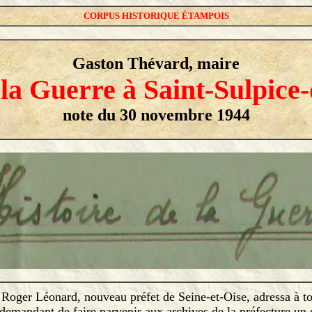
CORPUS HISTORIQUE ÉTAMPOIS
Gaston Thévard, maire
 la Guerre à Saint-Sulpice
note du 30 novembre 1944
er Léonard, nouveau préfet de Seine-et-Oise, adressa à tou
r demandant de faire parvenir aux archives de la préfecture un