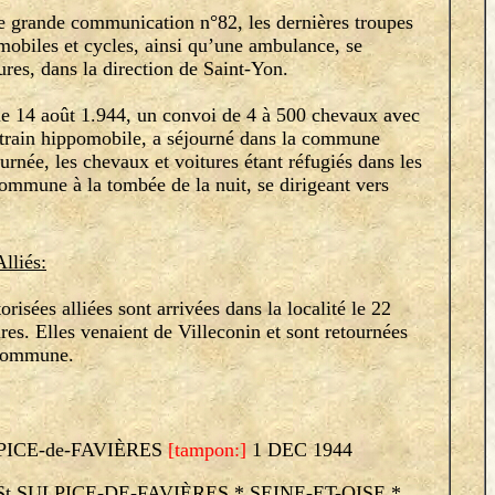
grande communication n°82, les dernières troupes
obiles et cycles, ainsi qu’une ambulance, se
ures, dans la direction de Saint-Yon.
 14 août 1.944, un convoi de 4 à 500 chevaux avec
 train hippomobile, a séjourné dans la commune
urnée, les chevaux et voitures étant réfugiés dans les
 commune à la tombée de la nuit, se dirigeant vers
lliés:
ées alliées sont arrivées dans la localité le 22
res. Elles venaient de Villeconin et sont retournées
 commune.
PICE-de-FAVIÈRES
[tampon:]
1 DEC 1944
t SULPICE-DE-FAVIÈRES * SEINE-ET-OISE *