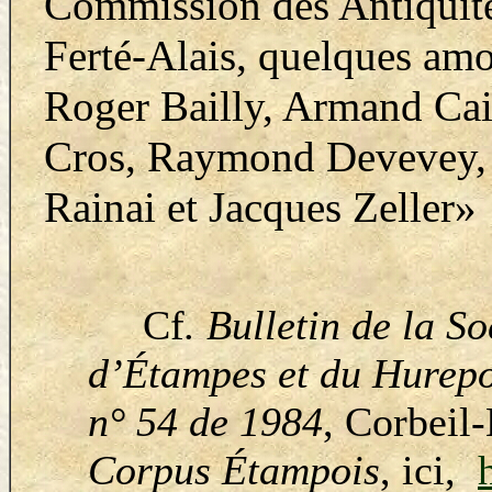
Commission des Antiquités
Ferté-Alais, quelques amo
Roger Bailly, Armand Cai
Cros, Raymond Devevey, l
Rainai et Jacques Zeller»
Cf
. Bulletin de la S
d’Étampes et du Hurepo
n° 54 de 1984
, Corbeil-
Corpus Étampois
, ici,