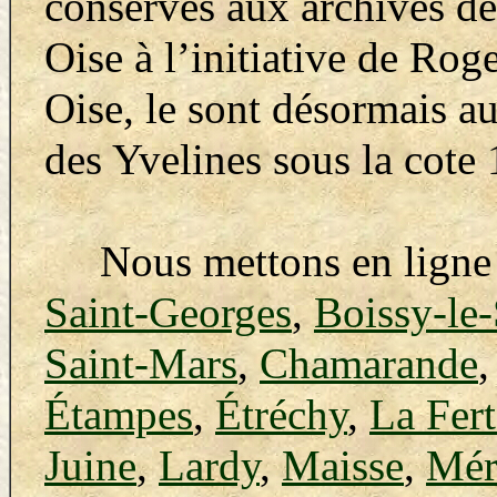
conservés aux archives de 
Oise à l’initiative de Rog
Oise, le sont désormais a
des Yvelines sous la cote
Nous mettons en ligne 
Saint-Georges
,
Boissy-le
Saint-Mars
,
Chamarande
Étampes
,
Étréchy
,
La Fert
Juine
,
Lardy
,
Maisse
,
Mér