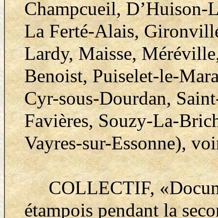
Champcueil, D’Huison-Lo
La Ferté-Alais, Gironville
Lardy, Maisse, Méréville,
Benoist, Puiselet-le-Mara
Cyr-sous-Dourdan, Saint-
Favières, Souzy-La-Brich
Vayres-sur-Essonne), voir
COLLECTIF,
«Docume
étampois pendant la sec