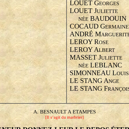
LOUET G
EORGES
LOUET J
ULIETTE
BAUDOUIN
NÉE
COCAUD G
ERMAINE
ANDRÉ M
ARGUERIT
LEROY R
OSE
LEROY A
LBERT
MASSET J
ULIETTE
LEBLANC
NÉE
SIMONNEAU L
OUIS
LE STANG A
NGE
LE STANG F
RANÇOI
A. BESNAULT A ETAMPES
[Il s’agit du marbrier]