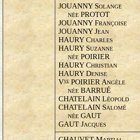
JOUANNY S
OLANGE
PROTOT
NÉE
JOUANNY F
RANÇOISE
JOUANNY J
EAN
HAURY C
HARLES
HAURY S
UZANNE
POIRIER
NÉE
HAURY C
HRISTIAN
HAURY D
ENISE
V
POIRIER A
VE
NGÈLE
BARRUÉ
NÉE
CHATELAIN L
ÉOPOLD
CHATELAIN S
ALOMÉ
GAUT
NÉE
GAUT J
ACQUES
CHAUVET M