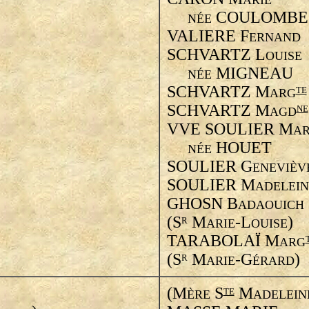
ARIE
COULOMBE
NÉE
VALIERE F
ERNAND
SCHVARTZ L
OUISE
MIGNEAU
NÉE
SCHVARTZ M
TE
ARG
SCHVARTZ M
NE
AGD
VVE SOULIER M
A
HOUET
NÉE
SOULIER G
ENEVIÈV
SOULIER M
ADELEIN
GHOSN B
ADAOUICH
(S
M
-L
)
R
ARIE
OUISE
TARABOLAÏ M
ARG
(S
M
-G
)
R
ARIE
ÉRARD
(M
S
M
TE
ÈRE
ADELEIN