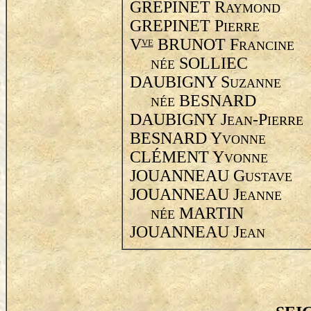
GREPINET R
AYMOND
GREPINET P
IERRE
V
BRUNOT F
VE
RANCINE
SOLLIEC
NÉE
DAUBIGNY S
UZANNE
BESNARD
NÉE
DAUBIGNY J
-P
EAN
IERRE
BESNARD Y
VONNE
CLÉMENT Y
VONNE
JOUANNEAU G
USTAVE
JOUANNEAU J
EANNE
MARTIN
NÉE
JOUANNEAU J
EAN