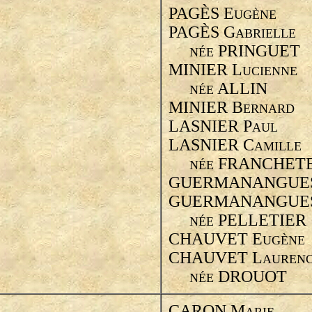
PAGÈS E
UGÈNE
PAGÈS G
ABRIELLE
PRINGUET
NÉE
MINIER L
UCIENNE
ALLIN
NÉE
MINIER B
ERNARD
LASNIER P
AUL
LASNIER C
AMILLE
FRANCHET
NÉE
GUERMANANGUES
GUERMANANGUE
PELLETIER
NÉE
CHAUVET E
UGÈNE
CHAUVET L
AUREN
DROUOT
NÉE
CARON M