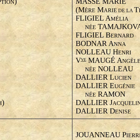
)
MASSE MARIE
TION
(M
M
T
ÈRE
ARIE
DE LA
FLIGIEL A
MÉLIA
TAMAJKOV
NÉE
FLIGIEL B
ERNARD
BODNAR A
NNA
NOLLEAU H
ENRI
V
MAUGÉ A
VE
NGÈL
NOLLEAU
NÉE
DALLIER L
UCIEN
DALLIER E
UGÉNIE
RAMON
NÉE
)
DALLIER J
H
ACQUELI
DALLIER D
ENISE
JOUANNEAU P
IERR