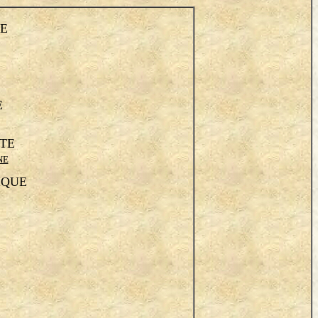
E
E
TE
NE
IQUE