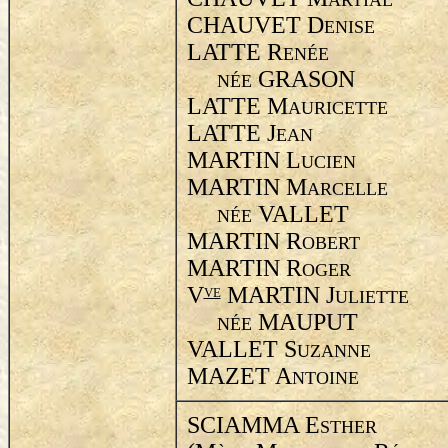
ARTIAL
CHAUVET D
ENISE
LATTE R
ENÉE
GRASON
NÉE
LATTE M
AURICETTE
LATTE J
EAN
MARTIN L
UCIEN
MARTIN M
ARCELLE
VALLET
NÉE
MARTIN R
OBERT
MARTIN R
OGER
V
MARTIN J
VE
ULIETTE
MAUPUT
NÉE
VALLET S
UZANNE
MAZET A
NTOINE
SCIAMMA E
STHER