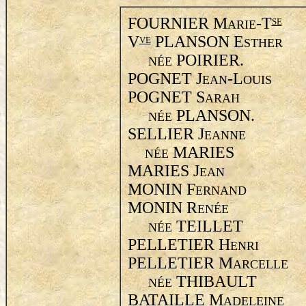
FOURNIER M
-T
SE
ARIE
V
PLANSON E
VE
STHER
POIRIER.
NÉE
POGNET J
-L
EAN
OUIS
POGNET S
ARAH
PLANSON.
NÉE
SELLIER J
EANNE
MARIES
NÉE
MARIES J
EAN
MONIN F
ERNAND
MONIN R
ENÉE
TEILLET
NÉE
PELLETIER H
ENRI
PELLETIER M
ARCELLE
THIBAULT
NÉE
BATAILLE M
ADELEINE