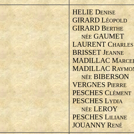
HELIE D
ENISE
GIRARD L
ÉOPOLD
GIRARD B
ERTHE
GAUMET
NÉE
LAURENT C
HARLES
BRISSET J
EANNE
MADILLAC M
ARCE
MADILLAC R
AYMO
BIBERSON
NÉE
VERGNES P
IERRE
PESCHES C
LÉMENT
PESCHES L
YDIA
LEROY
NÉE
PESCHES L
ILIANE
JOUANNY R
ENÉ