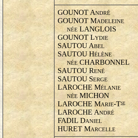
GOUNOT A
NDRÉ
GOUNOT M
ADELEINE
LANGLOIS
NÉE
GOUNOT L
YDIE
SAUTOU A
BEL
SAUTOU H
ÉLÈNE
CHARBONNEL
NÉE
SAUTOU R
ENÉ
SAUTOU S
ERGE
LAROCHE M
ÉLANIE
MICHON
NÉE
LAROCHE M
-T
SE
ARIE
LAROCHE A
NDRÉ
FADIL D
ANIEL
HURET M
ARCELLE