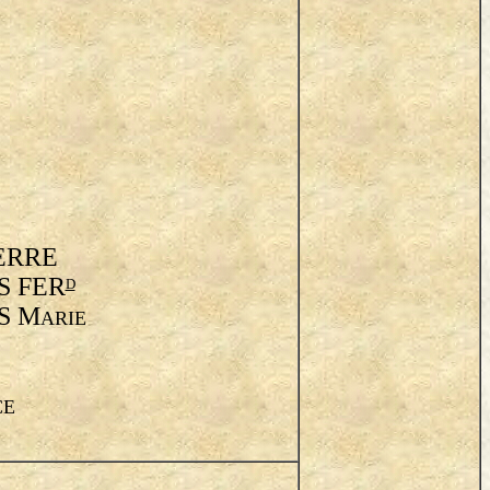
ERRE
 FER
D
S M
ARIE
CE