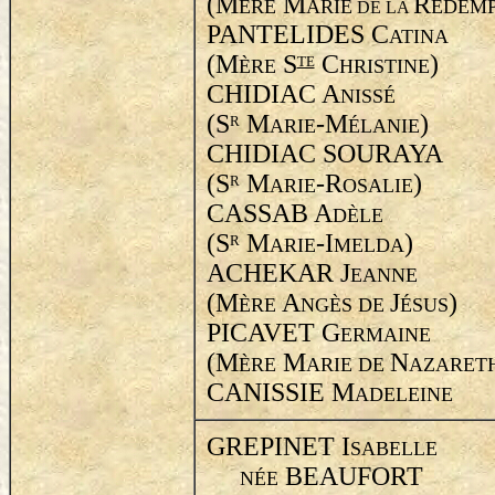
(M
M
R
ÈRE
ARIE
ÉDEMP
DE LA
PANTELIDES C
ATINA
(M
S
C
)
TE
ÈRE
HRISTINE
CHIDIAC A
NISSÉ
(S
M
-M
)
R
ARIE
ÉLANIE
CHIDIAC SOURAYA
(S
M
-R
)
R
ARIE
OSALIE
CASSAB A
DÈLE
(S
M
-I
)
R
ARIE
MELDA
ACHEKAR J
EANNE
(M
A
J
)
ÈRE
NGÈS DE
ÉSUS
PICAVET G
ERMAINE
(M
M
N
ÈRE
ARIE DE
AZARET
CANISSIE M
ADELEINE
GREPINET I
SABELLE
BEAUFORT
NÉE