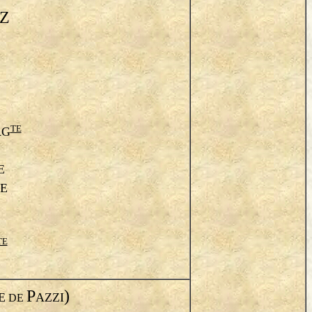
Z
TE
RG
E
E
TE
P
)
E
AZZI
DE