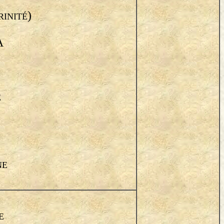
)
RINITÉ
A
E
NE
E