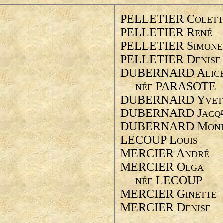
PELLETIER C
OLETT
PELLETIER R
ENÉ
PELLETIER S
IMONE
PELLETIER D
ENISE
DUBERNARD A
LIC
PARASOTE
NÉE
DUBERNARD Y
VET
DUBERNARD J
ACQ
DUBERNARD M
ON
LECOUP L
OUIS
MERCIER A
NDRÉ
MERCIER O
LGA
LECOUP
NÉE
MERCIER G
INETTE
MERCIER D
ENISE