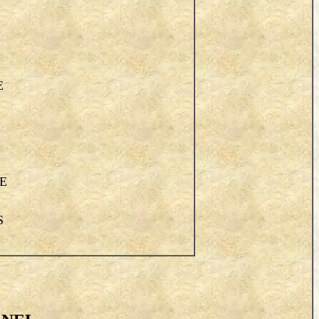
E
E
S