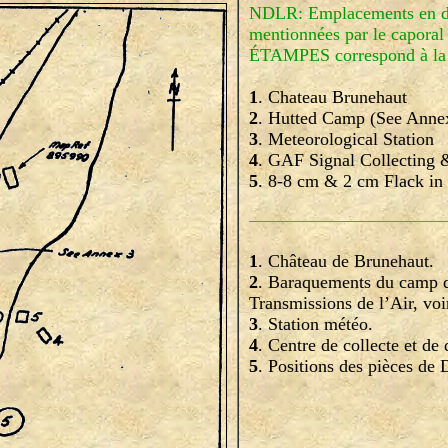
NDLR: Emplacements en deh
mentionnées par le caporal 
ÉTAMPES correspond à la
1
. Chateau Brunehaut
2
. Hutted Camp (See Anne
3
. Meteorological Station
4
. GAF Signal Collecting &
5
. 8-8 cm & 2 cm Flack in
1
. Château de Brunehaut.
2
. Baraquements du camp 
Transmissions de l’Air, voi
3
. Station météo.
4
. Centre de collecte et de 
5
. Positions des pièces d