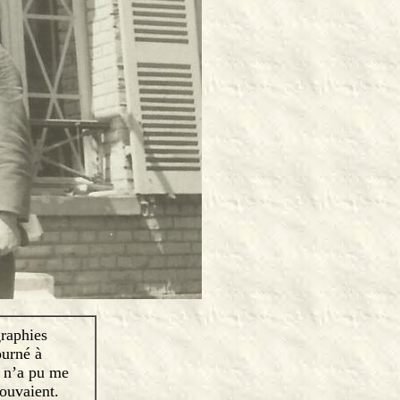
graphies
ourné à
, n’a pu me
rouvaient.