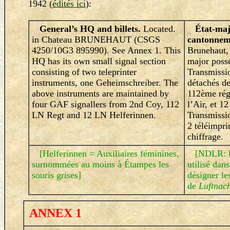
1942 (
édités ici
):
General’s HQ and billets.
Located.
État-maj
in Chateau BRUNEHAUT (CSGS
cantonnem
4250/10G3 895990). See Annex 1. This
Brunehaut, 
HQ has its own small signal section
major possé
consisting of two teleprinter
Transmissi
instruments, one Geheimschreiber. The
détachés d
above instruments are maintained by
112ème rég
four GAF signallers from 2nd Coy, 112
l’Air, et 1
LN Regt and 12 LN Helferinnen.
Transmissio
2 téléimpr
chiffrage.
[Helferinnen = Auxiliaires féminines,
[NDLR: l
surnommées au moins à Étampes les
utilisé dans
souris grises]
désigner les
de
Luftnach
ANNEX 1