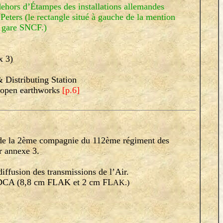
ors d’Étampes des installations allemandes
Peters (le rectangle situé à gauche de la mention
 gare SNCF.)
x 3)
 Distributing Station
 open earthworks
[p.6]
de la 2ème compagnie du 112ème régiment des
r annexe 3.
diffusion des transmissions de l’Air.
e DCA (8,8 cm FLAK et 2 cm FL
AK.)