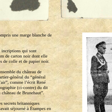
ompris une marge blanche de
, incriptions qui sont
m de carton noir dont elle
s de colle et de papier noir.
nsemble du château de
artier-général du
“
général
air
”
, comme l’écrit René
graphie (ci-contre) du dit
du château de Brunehaut
”
.
 secrets britanniques
 avait séjourné à Étampes en