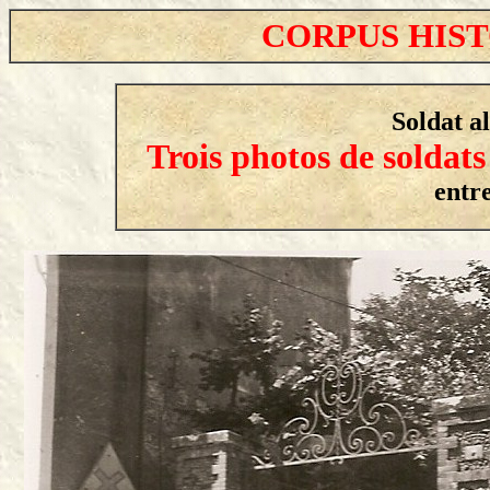
CORPUS HIS
Soldat 
Trois photos de soldat
entr