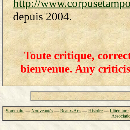
http://www.corpusetampo
depuis 2004.
Toute critique, correc
bienvenue. Any critici
Sommaire
—
Nouveautés
—
Beaux-Arts
—
Histoire
—
Littérature
Associati