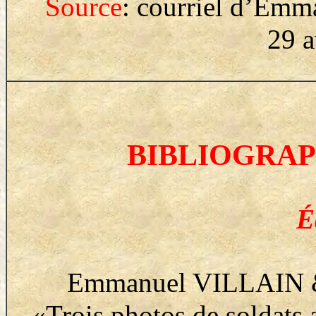
Source
: courriel d’Emm
29 a
BIBLIOGRAP
É
Emmanuel VILLAIN & 
«Trois photos de soldats