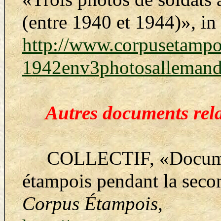
(entre 1940 et 1944
)»
, in
http://www.corpusetampo
1942env3photosallemand
Autres documents rela
COLLECTIF,
«Docume
étampois pendant la seco
Corpus Étampois
,