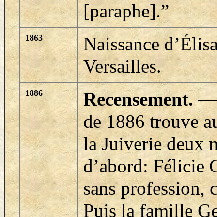
[paraphe].
”
1863
Naissance d’Élis
Versailles.
1886
Recensement.
—
de 1886 trouve au
la Juiverie deux
d’abord: Félicie G
sans profession, 
Puis la famille G