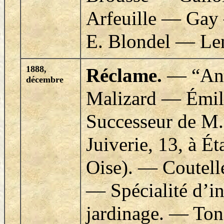
Arfeuille — Gay
E. Blondel — Len
1888,
Réclame.
—
“
An
décembre
Malizard
—
Émil
Successeur de M.
Juiverie, 13, à
É
t
Oise).
—
Coutelle
—
Spécialité d’i
jardinage.
—
Ton