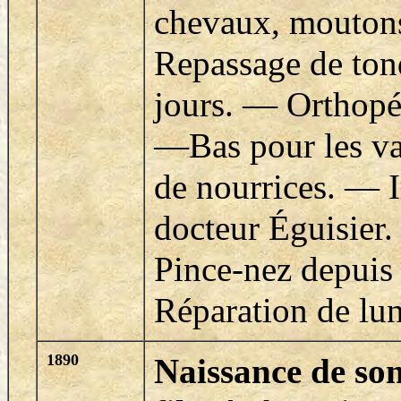
chevaux, moutons
Repassage de ton
jours.
—
Orthopéd
—
Bas pour les v
de nourrices.
—
I
docteur Éguisier
Pince-nez depuis
Réparation de lun
1890
Naissance de so