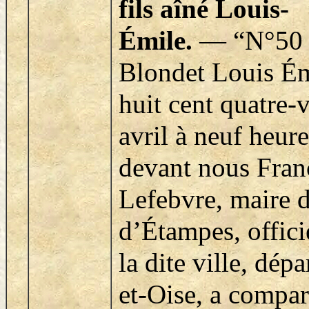
fils aîné Louis-
Émile.
—
“N°50
Blondet Louis É
huit cent quatre-
avril à neuf heur
devant nous Fran
Lefebvre, maire de
d’Étampes, officie
la dite ville, dép
et-Oise, a compa